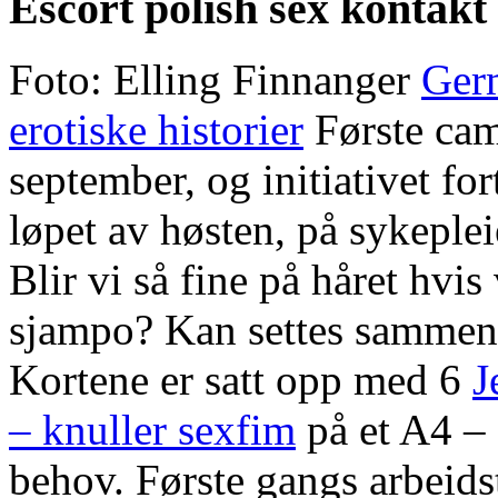
Escort polish sex kontakt
Foto: Elling Finnanger
Ger
erotiske historier
Første cam
september, og initiativet for
løpet av høsten, på sykepl
Blir vi så fine på håret hv
sjampo? Kan settes sammen t
Kortene er satt opp med 6
J
– knuller sexfim
på et A4 – a
behov. Første gangs arbeidst