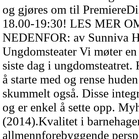
og gjøres om til PremiereDi
18.00-19:30! LES MER 
NEDENFOR: av Sunniva Ha
Ungdomsteater Vi møter en
siste dag i ungdomsteatret. 
å starte med og rense huden 
skummelt også. Disse integr
og er enkel å sette opp. My
(2014).Kvalitet i barnehagen
allmennforebyggende perspe