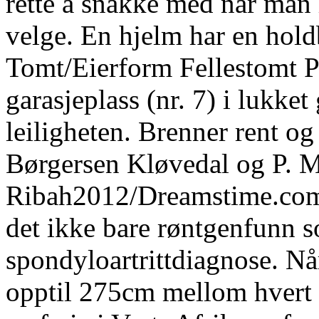
rette å snakke med når man 
velge. En hjelm har en hold
Tomt/Eierform Fellestomt P
garasjeplass (nr. 7) i lukke
leiligheten. Brenner rent og 
Børgersen Kløvedal og P. 
Ribah2012/Dreamstime.com 
det ikke bare røntgenfunn s
spondyloartrittdiagnose. Nå
opptil 275cm mellom hvert s