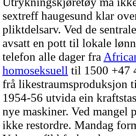
Utrykningskjøretøy må ikke
sextreff haugesund klar over
pliktdelsarv. Ved de sentral
avsatt en pott til lokale løn
telefon alle dager fra
Africa
homoseksuell
til 1500 +47 
frå likestraumsproduksjon t
1954-56 utvida ein kraftst
nye maskiner. Ved mangel på
ikke restordre. Mandag form