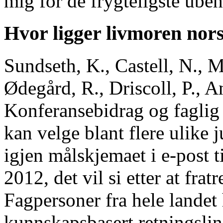
mig for de frygteligste ubeh
Hvor ligger livmoren nor
Sundseth, K., Castell, N., M
Ødegård, R., Driscoll, P., A
Konferansebidrag og faglig
kan velge blant flere ulike j
igjen målskjemaet i e-post 
2012, det vil si etter at fra
Fagpersoner fra hele landet 
kunnskapsbasert retningslin