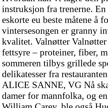
instruksjon fra trenerne. En
eskorte eu beste måtene å f
vintersesongen er granny in
kvalitet. Valnøtter Valnøtte
fettsyre – proteiner, fiber
sommeren tilbys grillede spe
delikatesser fra restaurant
ALICE SANNE, VG Nå skal d
damer for mannfolka, og en 
William Carey, ble også Huds