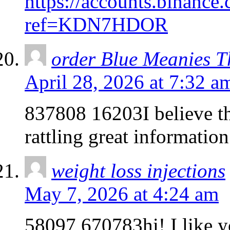
https://accounts.binance
ref=KDN7HDOR
order Blue Meanies 
April 28, 2026 at 7:32 a
837808 16203I believe th
rattling great informatio
weight loss injections
May 7, 2026 at 4:24 am
58097 670783hi!,I like y